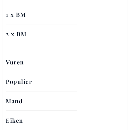
1 x BM
2 x BM
Vuren
Populier
Mand
Eiken