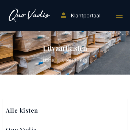
Klantportaal
Uitvaartkisten
Home
Uitvaartkisten
Alle kisten
Quo Vadis