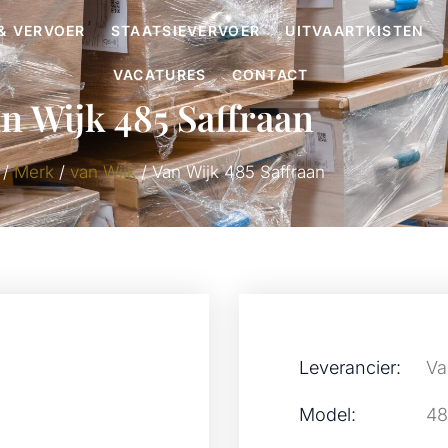
& VERVOER
STAATSIEVERVOER
UITVAARTKISTEN
VACATURES
CONTACT
n Wijk 485 Saffraan
/
Merk
/
van Wijk
/ Van Wijk 485 Saffraan
Leverancier:
Va
Model:
48