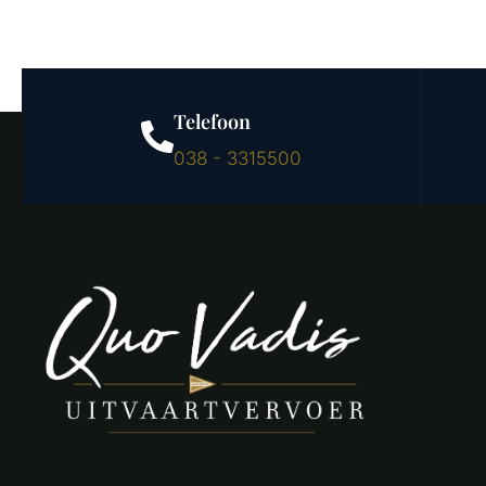
Telefoon
038 - 3315500