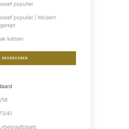
ssief populier
ssief populier | Modern
gerept
rak katoen
RESERVEREN
daard
/56
73/41
urbegraafplaats