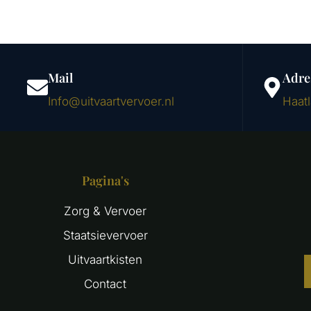
Mail
Adre
Info@uitvaartvervoer.nl
Haat
Pagina's
Zorg & Vervoer
Staatsievervoer
Uitvaartkisten
Contact