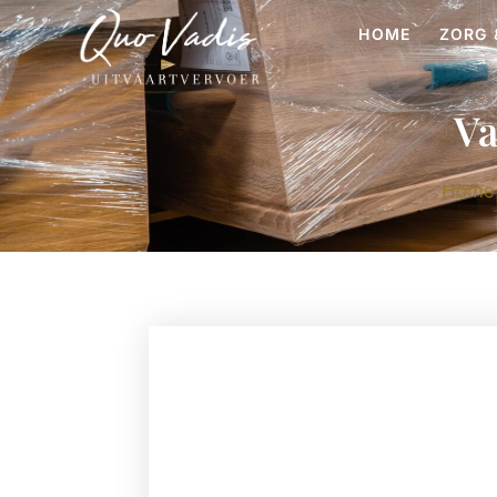
HOME
ZORG 
Va
Home