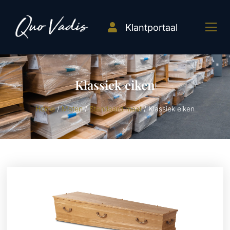
Klantportaal
Klassiek eiken
Home
/
Maten
/
Standaard maat
/ Klassiek eiken