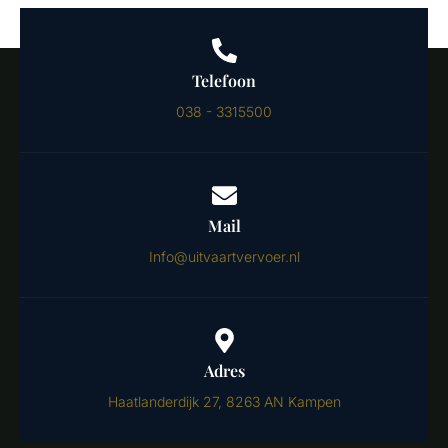
Telefoon
038 - 3315500
Mail
Info@uitvaartvervoer.nl
Adres
Haatlanderdijk 27, 8263 AN Kampen