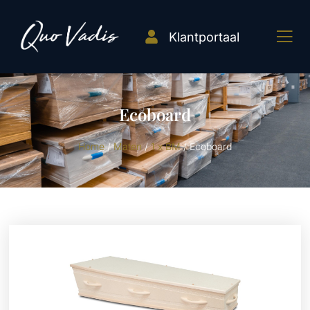
Klantportaal
Ecoboard
Home
/
Maten
/
1 x BM
/ Ecoboard