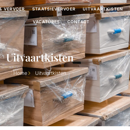
& VERVOER
STAATSIEVERVOER
UITVAARTKISTEN
VACATURES
CONTACT
Uitvaartkisten
Home
Uitvaartkisten