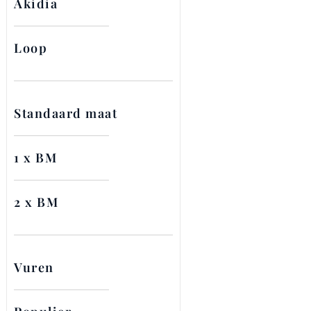
Akidia
Loop
Standaard maat
1 x BM
2 x BM
Vuren