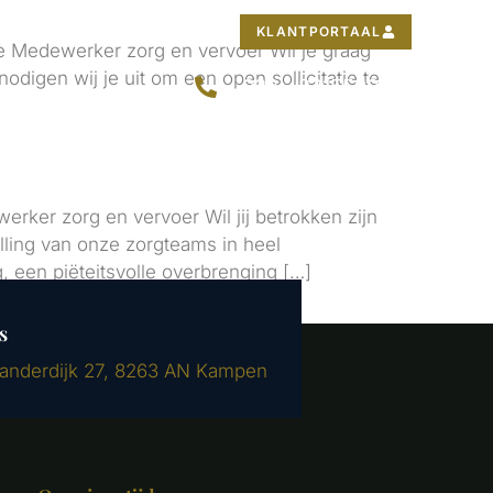
KLANTPORTAAL
CATALOGUS
 Medewerker zorg en vervoer Wil je graag
igen wij je uit om een open sollicitatie te
038 - 3315500
er zorg en vervoer Wil jij betrokken zijn
lling van onze zorgteams in heel
, een piëteitsvolle overbrenging […]
s
landerdijk 27, 8263 AN Kampen