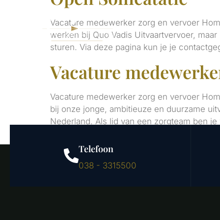
HOME
ZORG 
Vacature medewerker zorg en vervoer Home
werken bij Quo Vadis Uitvaartvervoer, maar
sturen. Via deze pagina kun je je contactge
Vacature medewerker
Vacature medewerker zorg en vervoer Home 
bij onze jonge, ambitieuze en duurzame uit
Nederland. Als lid van een zorgteam ben je 
Telefoon
038 - 3315500