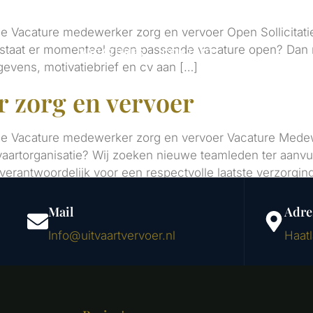
& VERVOER
STAATSIEVERVOER
UITVAARTKISTEN
 Vacature medewerker zorg en vervoer Open Sollicitatie
 staat er momenteel geen passende vacature open? Dan nod
VACATURES
CONTACT
gevens, motivatiebrief en cv aan […]
 zorg en vervoer
Vacature medewerker zorg en vervoer Vacature Medewerk
vaartorganisatie? Wij zoeken nieuwe teamleden ter aanvu
verantwoordelijk voor een respectvolle laatste verzorging
Mail
Adre
Info@uitvaartvervoer.nl
Haat