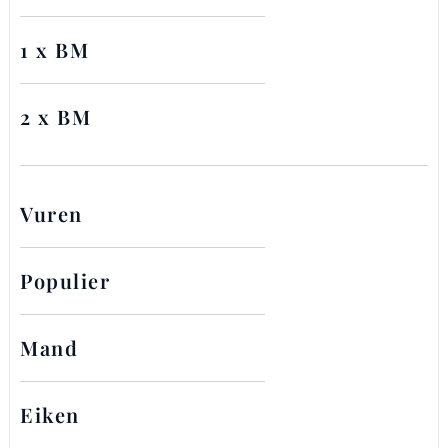
1 x BM
2 x BM
Vuren
Populier
Mand
Eiken