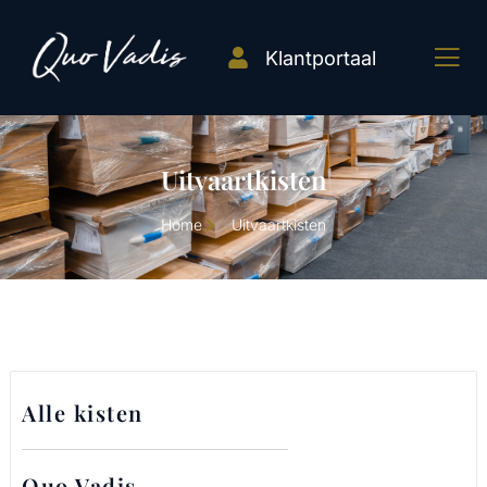
Klantportaal
Uitvaartkisten
Home
Uitvaartkisten
Alle kisten
Quo Vadis