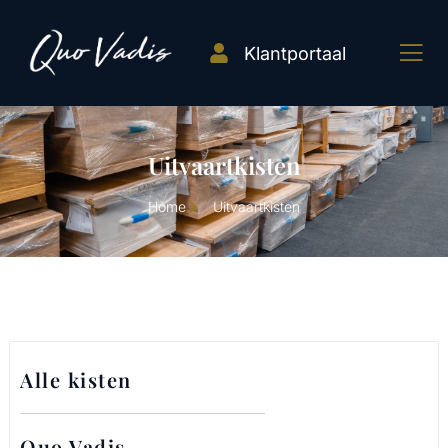
Klantportaal
Uitvaartkisten
Home
Uitvaartkisten
Alle kisten
Quo Vadis