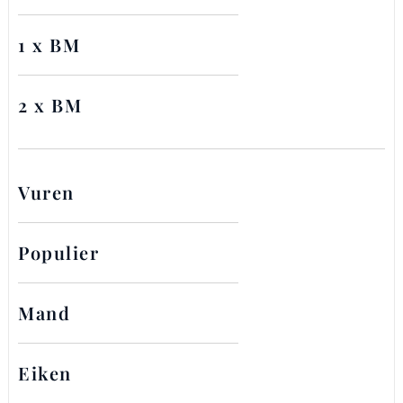
1 x BM
2 x BM
Vuren
Populier
Mand
Eiken