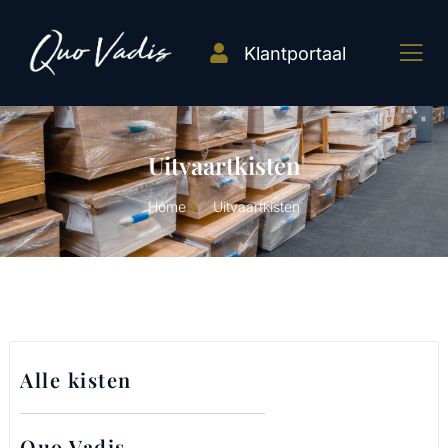
Klantportaal
Uitvaartkisten
Home
Uitvaartkisten
Alle kisten
Quo Vadis