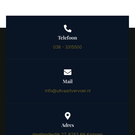
Telefoon
038 - 3315500
Mail
Info@uitvaartvervoer.nl
Adres
Haatlanderdijk 27, 8263 AN Kampen