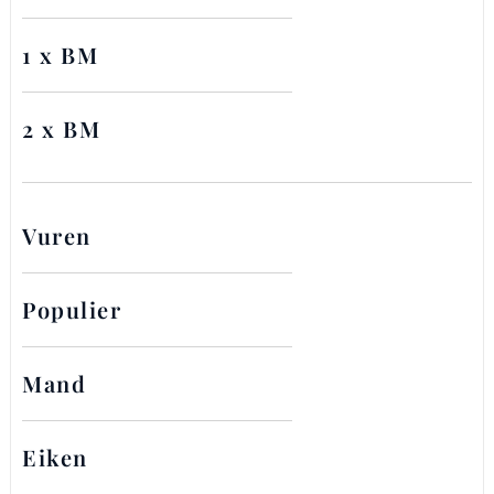
1 x BM
2 x BM
Vuren
Populier
Mand
Eiken